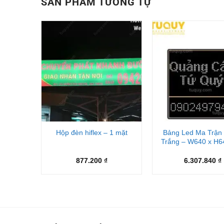
SẢN PHẨM TƯƠNG TỰ
+
+
 P10 –
Bảng Led Ma Trận
Hộp đèn hiflex – 1 mặt
 x H640
Trắng – W640 x H
877.200
₫
6.307.840
₫