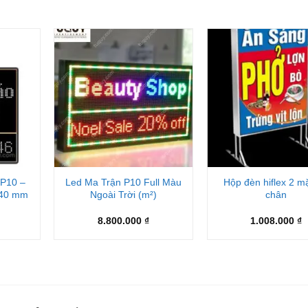
+
+
 P10 –
Led Ma Trận P10 Full Màu
Hộp đèn hiflex 2 mặ
640 mm
Ngoài Trời (m²)
chân
8.800.000
₫
1.008.000
₫