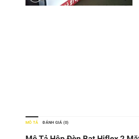
MÔ TẢ
ĐÁNH GIÁ (0)
Mô Tả Hộp Đèn Bạt Hiflex 2 Mặ