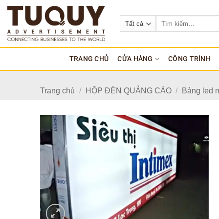
Bỏ
qua
Tìm
kiếm:
nội
dung
TRANG CHỦ
CỬA HÀNG
CÔNG TRÌNH
Trang chủ
/
HỘP ĐÈN QUẢNG CÁO
/
Bảng led m