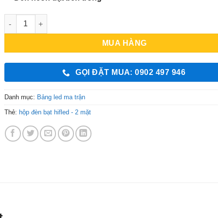
Hộp Đèn Bạt Hiflex 2 Mặt số lượng
MUA HÀNG
GỌI ĐẶT MUA: 0902 497 946
Danh mục:
Bảng led ma trận
Thẻ:
hộp đèn bạt hifled - 2 mặt
t