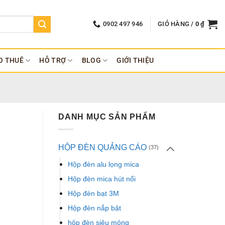
0902 497 946
GIỎ HÀNG /
0
₫
O THUÊ
HỖ TRỢ
BLOG
GIỚI THIỆU
DANH MỤC SẢN PHẨM
HỘP ĐÈN QUẢNG CÁO
(37)
Hộp đèn alu lọng mica
Hộp đèn mica hút nổi
Hộp đèn bạt 3M
Hộp đèn nắp bật
hộp đèn siêu mỏng