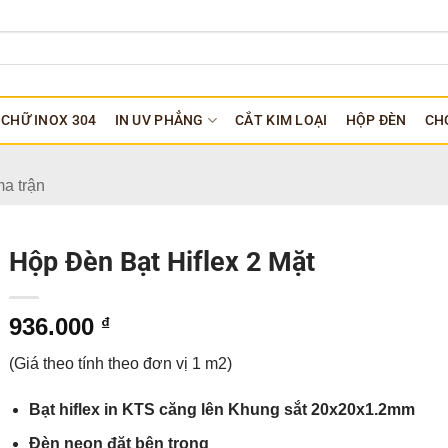
CHỮ INOX 304
IN UV PHẲNG
CẮT KIM LOẠI
HỘP ĐÈN
CH
a trận
Hộp Đèn Bạt Hiflex 2 Mặt
936.000
₫
(Giá theo tính theo đơn vị 1 m2)
Bạt hiflex in KTS căng lên Khung sắt 20x20x1.2mm
Đèn neon đặt bên trong