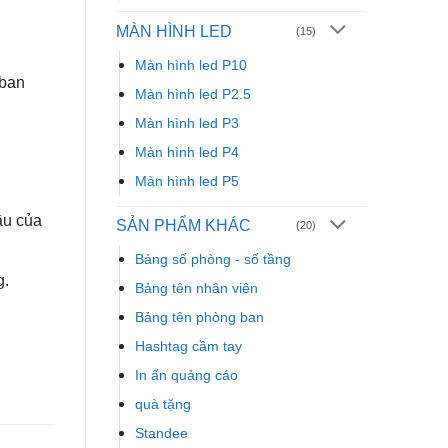
MÀN HÌNH LED
(15)
Màn hình led P10
 ban
Màn hình led P2.5
Màn hình led P3
Màn hình led P4
Màn hình led P5
ầu của
SẢN PHẨM KHÁC
(20)
Bảng số phòng - số tầng
g.
Bảng tên nhân viên
Bảng tên phòng ban
Hashtag cầm tay
In ấn quảng cáo
quà tặng
Standee