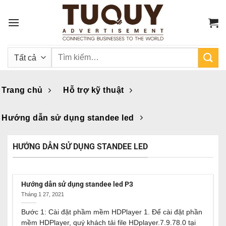
Bỏ
qua
nội
dung
Tìm
kiếm:
Trang chủ
Hỗ trợ kỹ thuật
Hướng dẫn sử dụng standee led
HƯỚNG DẪN SỬ DỤNG STANDEE LED
Hướng dẫn sử dụng standee led P3
Tháng 1 27, 2021
Bước 1: Cài đặt phầm mềm HDPlayer 1. Để cài đặt phần
mềm HDPlayer, quý khách tải file HDplayer.7.9.78.0 tại