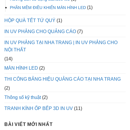
(1)
PHẦN MỀM ĐIỀU KHIỂN MÀN HÌNH LED
HỘP QUÀ TẾT TỨ QUÝ
(1)
IN UV PHẲNG CHO QUẢNG CÁO
(7)
IN UV PHẲNG TẠI NHA TRANG | IN UV PHẲNG CHO
NỘI THẤT
(14)
MÀN HÌNH LED
(2)
THI CÔNG BẢNG HIỆU QUẢNG CÁO TẠI NHA TRANG
(2)
Thông số kỹ thuật
(2)
TRANH KÍNH ỐP BẾP 3D IN UV
(11)
BÀI VIẾT MỚI NHẤT