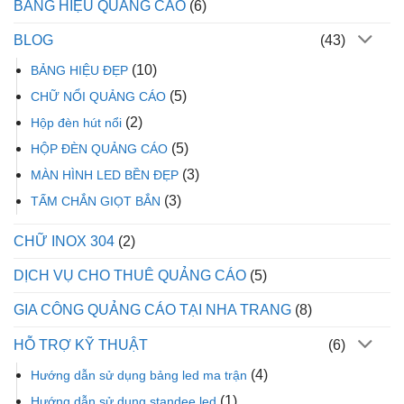
BẢNG HIỆU QUẢNG CÁO
(6)
BLOG
(43)
(10)
BẢNG HIỆU ĐẸP
(5)
CHỮ NỔI QUẢNG CÁO
(2)
Hộp đèn hút nổi
(5)
HỘP ĐÈN QUẢNG CÁO
(3)
MÀN HÌNH LED BỀN ĐẸP
(3)
TẤM CHẮN GIỌT BẮN
CHỮ INOX 304
(2)
DỊCH VỤ CHO THUÊ QUẢNG CÁO
(5)
GIA CÔNG QUẢNG CÁO TẠI NHA TRANG
(8)
HỖ TRỢ KỸ THUẬT
(6)
(4)
Hướng dẫn sử dụng bảng led ma trận
(1)
Hướng dẫn sử dụng standee led