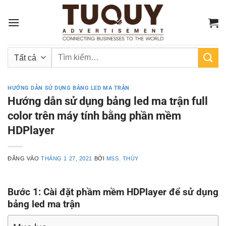
Bỏ
qua
nội
dung
Tìm
kiếm:
HƯỚNG DẪN SỬ DỤNG BẢNG LED MA TRẬN
Hướng dẫn sử dụng bảng led ma trận full
color trên máy tính bằng phần mềm
HDPlayer
ĐĂNG VÀO
THÁNG 1 27, 2021
BỞI
MSS. THÚY
Bước 1: Cài đặt phầm mềm HDPlayer để sử dụng
bảng led ma trận