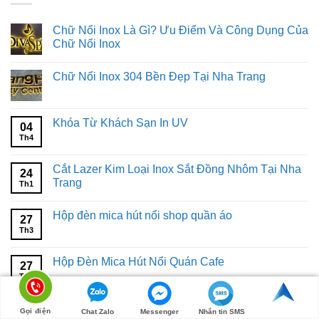
Chữ Nổi Inox Là Gì? Ưu Điểm Và Công Dụng Của
Chữ Nổi Inox
Không
có
Chữ Nổi Inox 304 Bền Đẹp Tại Nha Trang
bình
luận
Không
ở
có
Chữ
bình
Nổi
luận
Khóa Từ Khách Sạn In UV
Inox
04
ở
Là
Chữ
Th4
Không
Gì?
Nổi
có
Ưu
Inox
bình
Điểm
304
luận
Cắt Lazer Kim Loại Inox Sắt Đồng Nhôm Tại Nha
Và
24
Bền
ở
Công
Trang
Đẹp
Khóa
Th1
Dụng
Tại
Từ
Của
Không
Nha
Khách
Chữ
có
Trang
Sạn
Hộp đèn mica hút nổi shop quần áo
Nổi
bình
27
In
Inox
luận
UV
Th3
Không
ở
có
Cắt
bình
Lazer
luận
Hộp Đèn Mica Hút Nổi Quán Cafe
Kim
27
ở
Loại
Hộp
Th3
Không
Inox
đèn
có
Sắt
mica
bình
Đồng
hút
luận
In UV Lên Backlit film
Nhôm
Gọi điện
Chat Zalo
Messenger
Nhắn tin SMS
nổi
ở
Tại