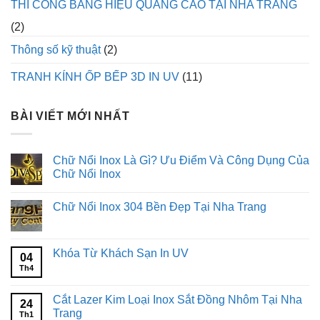
THI CÔNG BẢNG HIỆU QUẢNG CÁO TẠI NHA TRANG
(2)
Thông số kỹ thuật
(2)
TRANH KÍNH ỐP BẾP 3D IN UV
(11)
BÀI VIẾT MỚI NHẤT
Chữ Nổi Inox Là Gì? Ưu Điểm Và Công Dụng Của
Chữ Nổi Inox
Không
có
Chữ Nổi Inox 304 Bền Đẹp Tại Nha Trang
bình
luận
Không
ở
có
Chữ
bình
Nổi
luận
Khóa Từ Khách Sạn In UV
Inox
04
ở
Là
Chữ
Th4
Không
Gì?
Nổi
có
Ưu
Inox
bình
Điểm
304
luận
Cắt Lazer Kim Loại Inox Sắt Đồng Nhôm Tại Nha
Và
24
Bền
ở
Công
Trang
Đẹp
Khóa
Th1
Dụng