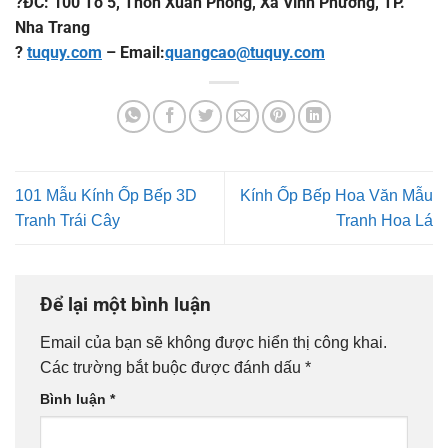
?
ĐC: 100 Tổ 5, Thôn Xuân Phong, Xã Vĩnh Phương, TP.
Nha Trang
?
tuquy.com
– Email:
quangcao@tuquy.com
101 Mẫu Kính Ốp Bếp 3D
Kính Ốp Bếp Hoa Văn Mẫu
Tranh Trái Cây
Tranh Hoa Lá
Để lại một bình luận
Email của bạn sẽ không được hiển thị công khai.
Các trường bắt buộc được đánh dấu
*
Bình luận
*