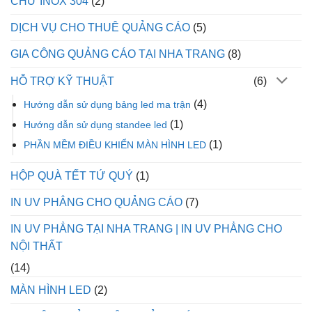
CHỮ INOX 304
(2)
DỊCH VỤ CHO THUÊ QUẢNG CÁO
(5)
GIA CÔNG QUẢNG CÁO TẠI NHA TRANG
(8)
HỖ TRỢ KỸ THUẬT
(6)
(4)
Hướng dẫn sử dụng bảng led ma trận
(1)
Hướng dẫn sử dụng standee led
(1)
PHẦN MỀM ĐIỀU KHIỂN MÀN HÌNH LED
HỘP QUÀ TẾT TỨ QUÝ
(1)
IN UV PHẲNG CHO QUẢNG CÁO
(7)
IN UV PHẲNG TẠI NHA TRANG | IN UV PHẲNG CHO
NỘI THẤT
(14)
MÀN HÌNH LED
(2)