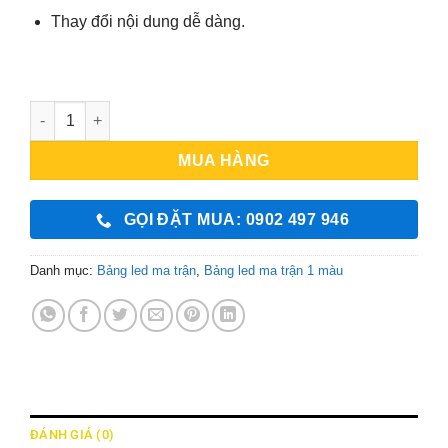
Thay đổi nội dung dễ dàng.
Bảng Led Ma Trận P10 Ngoài Trời - 1 Màu - Led Đỏ (m²) số l
MUA HÀNG
GỌI ĐẶT MUA: 0902 497 946
Danh mục:
Bảng led ma trận
,
Bảng led ma trận 1 màu
ĐÁNH GIÁ (0)