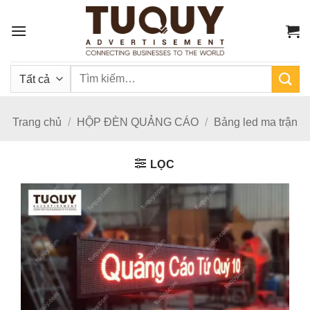
Bỏ
qua
nội
dung
Tìm
kiếm:
Trang chủ
/
HỘP ĐÈN QUẢNG CÁO
/
Bảng led ma trận
LỌC