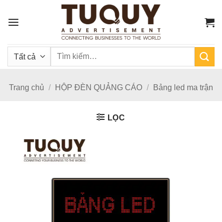
Bỏ
qua
nội
dung
Tìm
kiếm:
Trang chủ
/
HỘP ĐÈN QUẢNG CÁO
/
Bảng led ma trận
LỌC