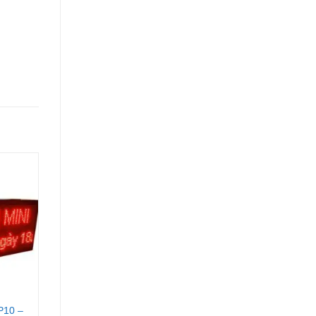
P10 –