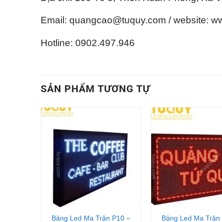
Email: quangcao@tuquy.com / website: w
Hotline: 0902.497.946
SẢN PHẨM TƯƠNG TỰ
+
+
ặt, có
Bảng Led Ma Trận P10 –
Bảng Led Ma Trận