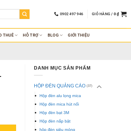
0902 497 946
GIỎ HÀNG /
0
₫
O THUÊ
HỖ TRỢ
BLOG
GIỚI THIỆU
DANH MỤC SẢN PHẨM
–
HỘP ĐÈN QUẢNG CÁO
(37)
Hộp đèn alu lọng mica
Hộp đèn mica hút nổi
Hộp đèn bạt 3M
Hộp đèn nắp bật
hộp đèn siêu mỏng