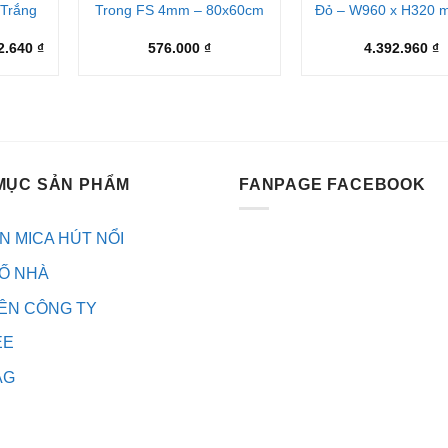
 Trắng
Trong FS 4mm – 80x60cm
Đỏ – W960 x H320 
Khoảng
2.640
₫
576.000
₫
4.392.960
₫
giá:
từ
3.153.920 ₫
đến
14.192.640 ₫
MỤC SẢN PHẨM
FANPAGE FACEBOOK
N MICA HÚT NỔI
Ố NHÀ
ÊN CÔNG TY
EE
AG