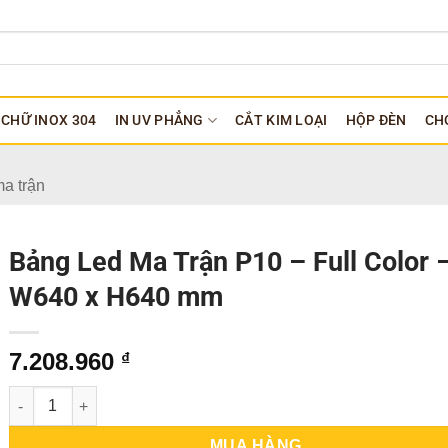
CHỮ INOX 304
IN UV PHẲNG
CẮT KIM LOẠI
HỘP ĐÈN
CH
a trận
Bảng Led Ma Trận P10 – Full Color 
W640 x H640 mm
7.208.960
₫
Bảng Led Ma Trận P10 - Full Color - W640 x H640 mm số lượng
MUA HÀNG