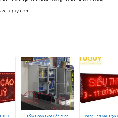
ww.tuquy.com
+
+
 P10 1
Tấm Chắn Giọt Bắn Mica
Bảng Led Ma Trận 