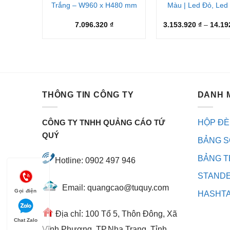
Trắng – W960 x H480 mm
Màu | Led Đỏ, Led
7.096.320
₫
3.153.920
₫
–
14.19
THÔNG TIN CÔNG TY
DANH 
HỘP ĐÈ
CÔNG TY TNHH QUẢNG CÁO TỨ
QUÝ
BẢNG S
BẢNG T
Hotline: 0902 497 946
STAND
Email: quangcao@tuquy.com
Gọi điện
HASHT
Địa chỉ: 100 Tổ 5, Thôn Đông, Xã
Chat Zalo
Vĩnh Phương, TP.Nha Trang, Tỉnh