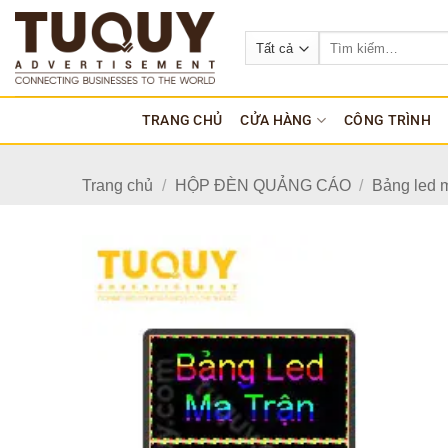
Bỏ
qua
Tìm
kiếm:
nội
dung
TRANG CHỦ
CỬA HÀNG
CÔNG TRÌNH
Trang chủ
/
HỘP ĐÈN QUẢNG CÁO
/
Bảng led m