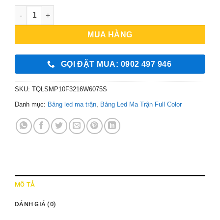
Bảng Led Ma Trận P10 - Full Color - W640 x H320 mm số lượ
MUA HÀNG
GỌI ĐẶT MUA: 0902 497 946
SKU:
TQLSMP10F3216W6075S
Danh mục:
Bảng led ma trận
,
Bảng Led Ma Trận Full Color
MÔ TẢ
ĐÁNH GIÁ (0)