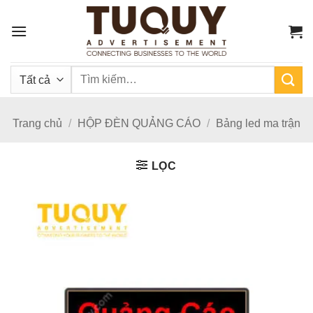
Bỏ
qua
nội
dung
Tìm
kiếm:
Trang chủ
/
HỘP ĐÈN QUẢNG CÁO
/
Bảng led ma trận
LỌC