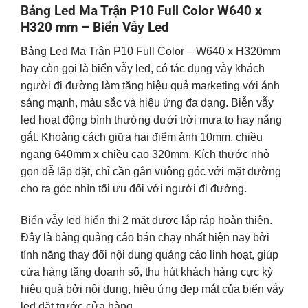
Bảng Led Ma Trận P10 Full Color W
64
0 x
H
32
0 mm – Biển Vẫy Led
Bảng Led Ma Trận P10 Full Color – W640 x H320mm
hay còn gọi là biển vẫy led, có tác dụng vẫy khách
người đi đường làm tăng hiệu quả marketing với ánh
sáng mạnh, màu sắc và hiệu ứng đa dạng. Biễn vẫy
led hoạt động bình thường dưới trời mưa to hay nắng
gắt. Khoảng cách giữa hai điểm ảnh 10mm, chiều
ngang 640mm x chiều cao 320mm. Kích thước nhỏ
gọn dễ lắp đặt, chỉ cần gắn vuông góc với mặt đường
cho ra góc nhìn tối ưu đối với người đi đường.
Biển vẫy led hiển thị 2 mặt được lắp ráp hoàn thiện.
Đây là bảng quảng cáo bán chạy nhất hiện nay bởi
tính năng thay đổi nội dung quảng cáo linh hoạt,
giúp
cửa hàng tăng doanh số, thu hút khách hàng cực kỳ
hiệu quả bởi nội dung, hiệu ứng đẹp mắt của biển vẫy
led đặt trước cửa hàng.