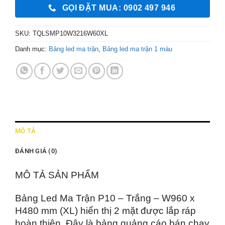
GỌI ĐẶT MUA: 0902 497 946
SKU:
TQLSMP10W3216W60XL
Danh mục:
Bảng led ma trận
,
Bảng led ma trận 1 màu
MÔ TẢ
ĐÁNH GIÁ (0)
MÔ TẢ SẢN PHẨM
Bảng Led Ma Trận P10 – Trắng – W960 x
H480 mm (XL) hiển thị 2 mặt được lắp ráp
hoàn thiện. Đây là bảng quảng cáo bán chạy