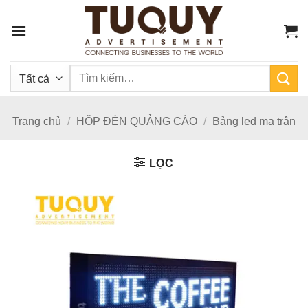
Bỏ
qua
nội
dung
Tìm
kiếm:
Trang chủ
/
HỘP ĐÈN QUẢNG CÁO
/
Bảng led ma trận
LỌC