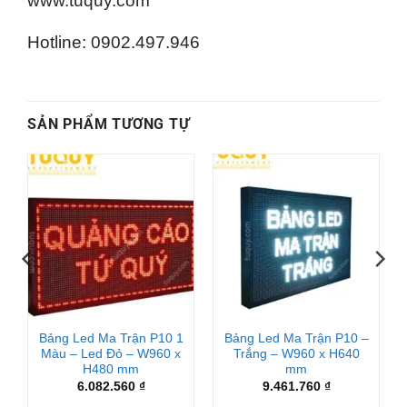
www.tuquy.com
Hotline: 0902.497.946
SẢN PHẨM TƯƠNG TỰ
Bảng Led Ma Trận P10 1
Bảng Led Ma Trận P10 –
Màu – Led Đỏ – W960 x
Trắng – W960 x H640
H480 mm
mm
hoảng
6.082.560
₫
9.461.760
₫
á: