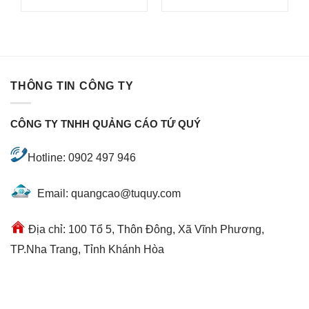
ừ
70.000 ₫
ến
40.000 ₫
THÔNG TIN CÔNG TY
CÔNG TY TNHH QUẢNG CÁO TỨ QUÝ
Hotline: 0902 497 946
Email: quangcao@tuquy.com
Địa chỉ: 100 Tổ 5, Thôn Đông, Xã Vĩnh Phương,
TP.Nha Trang, Tỉnh Khánh Hòa