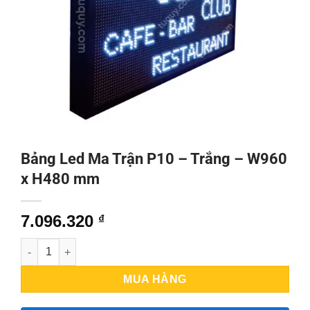
Bảng Led Ma Trận P10 – Trắng – W960
x H480 mm
7.096.320
₫
Bảng Led Ma Trận P10 - Trắng - W960 x H480 mm số lượng
MUA HÀNG